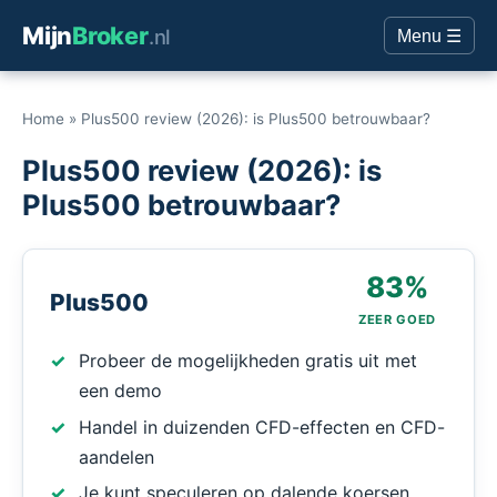
Mijn
Broker
.nl
Menu ☰
Home
»
Plus500 review (2026): is Plus500 betrouwbaar?
Plus500 review (2026): is
Plus500 betrouwbaar?
83%
Plus500
ZEER GOED
Probeer de mogelijkheden gratis uit met
een demo
Handel in duizenden CFD-effecten en CFD-
aandelen
Je kunt speculeren op dalende koersen